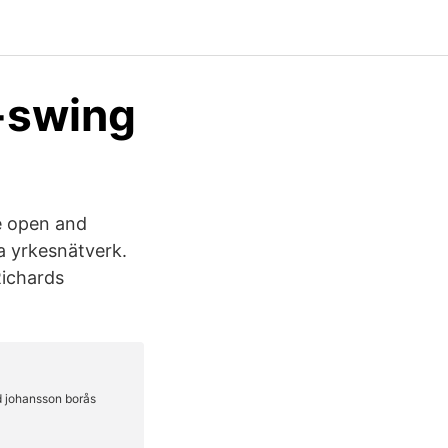
-swing
e open and
a yrkesnätverk.
Richards