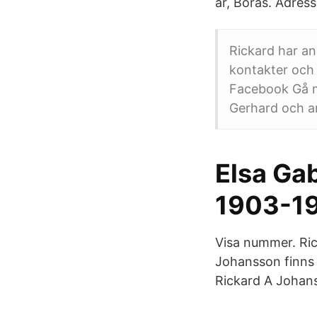
år, Borås. Adres
Rickard har ang
kontakter och 
Facebook Gå m
Gerhard och a
Elsa Ga
1903-1
Visa nummer. Ri
Johansson finns
Rickard A Johan