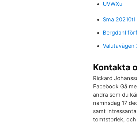
UVWXu
Sma 20210tl 
Bergdahl för
Valutavägen
Kontakta o
Rickard Johanss
Facebook Gå med
andra som du kän
namnsdag 17 dece
samt intressant
tomtstorlek, o