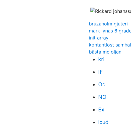
bruzaholm gjuteri
mark lynas 6 grade
init array
kontantlöst samhäl
bästa mc oljan
kri
IF
Od
NO
Ex
icud