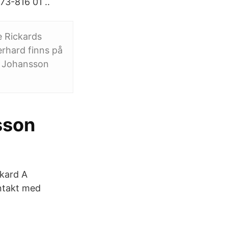
73-816 01 ..
se Rickards
erhard finns på
d Johansson
sson
kard A
ntakt med