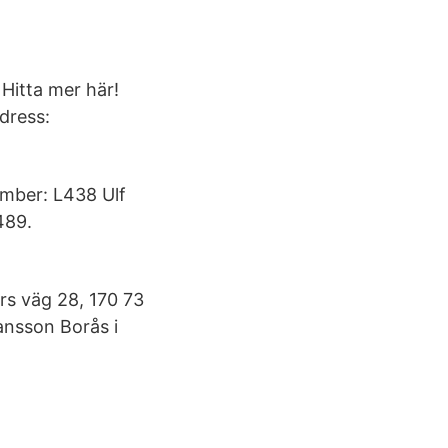
Hitta mer här!
dress:
umber: L438 Ulf
489.
rs väg 28, 170 73
ansson Borås i