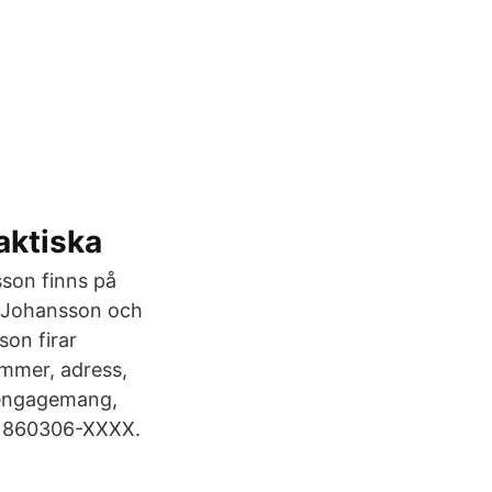
aktiska
son finns på
A Johansson och
on firar
ummer, adress,
sengagemang,
: 860306-XXXX.