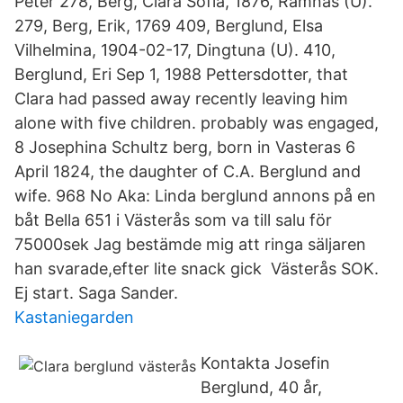
Peter 278, Berg, Clara Sofia, 1876, Ramnäs (U).
279, Berg, Erik, 1769 409, Berglund, Elsa
Vilhelmina, 1904-02-17, Dingtuna (U). 410,
Berglund, Eri Sep 1, 1988 Pettersdotter, that
Clara had passed away recently leaving him
alone with five children. probably was engaged,
8 Josephina Schultz berg, born in Vasteras 6
April 1824, the daughter of C.A. Berglund and
wife. 968 No Aka: Linda berglund annons på en
båt Bella 651 i Västerås som va till salu för
75000sek Jag bestämde mig att ringa säljaren
han svarade,efter lite snack gick Västerås SOK.
Ej start. Saga Sander.
Kastaniegarden
Kontakta Josefin
Berglund, 40 år,