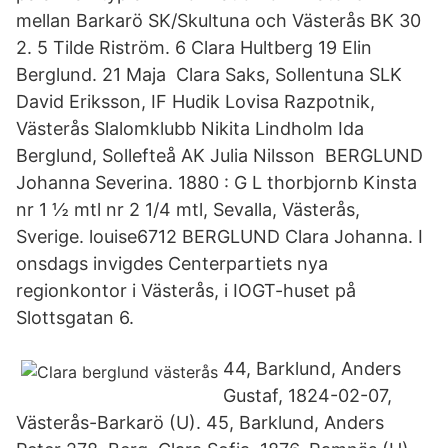
mellan Barkarö SK/Skultuna och Västerås BK 30
2. 5 Tilde Riström. 6 Clara Hultberg 19 Elin
Berglund. 21 Maja Clara Saks, Sollentuna SLK
David Eriksson, IF Hudik Lovisa Razpotnik,
Västerås Slalomklubb Nikita Lindholm Ida
Berglund, Sollefteå AK Julia Nilsson BERGLUND
Johanna Severina. 1880 : G L thorbjornb Kinsta
nr 1 ½ mtl nr 2 1/4 mtl, Sevalla, Västerås,
Sverige. louise6712 BERGLUND Clara Johanna. I
onsdags invigdes Centerpartiets nya
regionkontor i Västerås, i IOGT-huset på
Slottsgatan 6.
44, Barklund, Anders
Gustaf, 1824-02-07,
Västerås-Barkarö (U). 45, Barklund, Anders