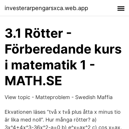
investerarpengarsxca.web.app
3.1 Rötter -
Förberedande kurs
i matematik 1 -
MATH.SE
View topic - Matteproblem - Swedish Maffia
Ekvationen läses ”två x två plus åtta x minus tio
är lika med noll”. Hur många rötter? a)
3x^4+4x^3-36x^2-a=0 b) e^x=ax^2 c) cos x=ax.