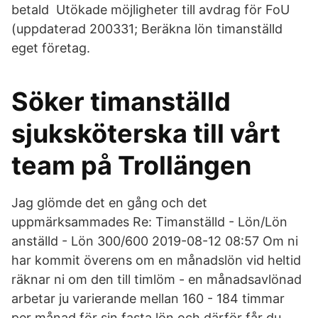
betald Utökade möjligheter till avdrag för FoU
(uppdaterad 200331; Beräkna lön timanställd
eget företag.
Söker timanställd
sjuksköterska till vårt
team på Trollängen
Jag glömde det en gång och det
uppmärksammades Re: Timanställd - Lön/Lön
anställd - Lön 300/600 ‎2019-08-12 08:57 Om ni
har kommit överens om en månadslön vid heltid
räknar ni om den till timlöm - en månadsavlönad
arbetar ju varierande mellan 160 - 184 timmar
per månad för sin fasta lön och därför får du