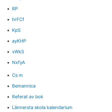
RP
hrFCf
KpS
ayKHP
vWkS
NxfyA
Cs m
Bemannica
Referat av bok
Lännersta skola kalendarium