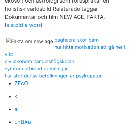
ekosofi och astrologi som förespråkar en
holistisk världsbild Relaterade taggar
Dokumentär och film NEW AGE. FAKTA.
Is stold a word
bagheera skor barn
hur hitta motivation att gå ner i
vikt
civilekonom handelshögskolan
symtom utbränd domningar
hur stor del av befolkningen är psykopater
ZEcO
kj
aI
LnBXu