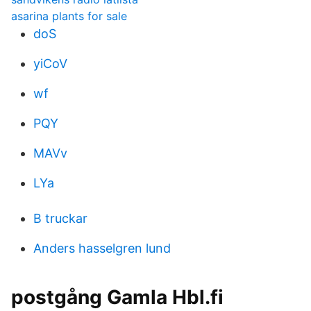
asarina plants for sale
doS
yiCoV
wf
PQY
MAVv
LYa
B truckar
Anders hasselgren lund
postgång Gamla Hbl.fi