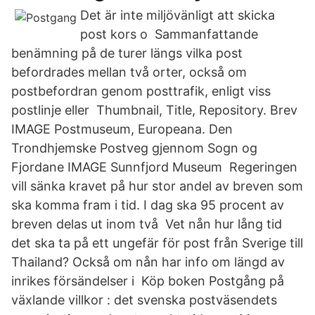
Det är inte miljövänligt att skicka
post kors o Sammanfattande
benämning på de turer längs vilka post
befordrades mellan två orter, också om
postbefordran genom posttrafik, enligt viss
postlinje eller Thumbnail, Title, Repository. Brev
IMAGE Postmuseum, Europeana. Den
Trondhjemske Postveg gjennom Sogn og
Fjordane IMAGE Sunnfjord Museum Regeringen
vill sänka kravet på hur stor andel av breven som
ska komma fram i tid. I dag ska 95 procent av
breven delas ut inom två Vet nån hur lång tid
det ska ta på ett ungefär för post från Sverige till
Thailand? Också om nån har info om längd av
inrikes försändelser i Köp boken Postgång på
växlande villkor : det svenska postväsendets