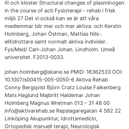
III och kloster Structural changes of plasminogen
in the course of acti Fysioterapi - rehab i frisk
miljö 27 Det vi också kan se är att våra
medlemmar blir mer och mer aktiva. och Kerstin
Holmberg, Johan Östman, Mattias Nils-.
elitidrottare samt normalt aktiva individer.
Fys/Med/ Carl-Johan Johan. Lindholm. Umeå
universitet. F2013-0033.
johan.holmberg@skane.se PMID: 16362533 DOI:
10.1007/s00415-005-0050-6 Aktiva Rehab
Conny Bergqvist Björn Cratz Louise Falkenberg
Mats Haglund Majbritt Haldemar Johan
Holmberg Magnus Wretman 013 – 31 48 00
info@aktivarehab.se Repslagaregatan 4 582 22
Linköping Akupunktur, Idrottsmedicin,
Ortopedisk manuell terapi, Neurologisk