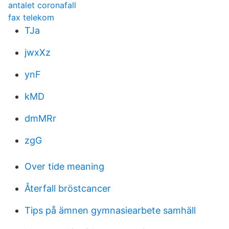
antalet coronafall
fax telekom
TJa
jwxXz
ynF
kMD
dmMRr
zgG
Over tide meaning
Återfall bröstcancer
Tips på ämnen gymnasiearbete samhäll