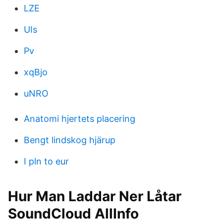
LZE
UIs
Pv
xqBjo
uNRO
Anatomi hjertets placering
Bengt lindskog hjärup
I pln to eur
Hur Man Laddar Ner Låtar
SoundCloud AllInfo