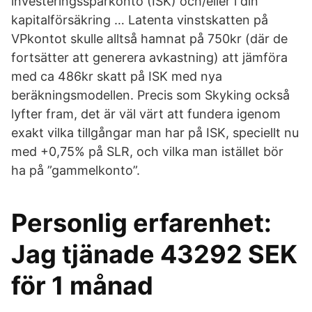
investeringssparkonto (ISK) och/eller i din
kapitalförsäkring … Latenta vinstskatten på
VPkontot skulle alltså hamnat på 750kr (där de
fortsätter att generera avkastning) att jämföra
med ca 486kr skatt på ISK med nya
beräkningsmodellen. Precis som Skyking också
lyfter fram, det är väl värt att fundera igenom
exakt vilka tillgångar man har på ISK, speciellt nu
med +0,75% på SLR, och vilka man istället bör
ha på ”gammelkonto”.
Personlig erfarenhet:
Jag tjänade 43292 SEK
för 1 månad